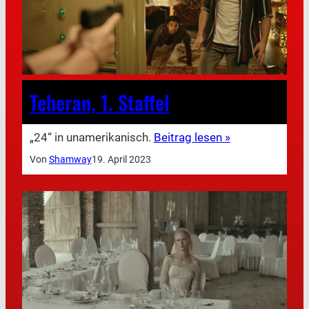
Teheran, 1. Staffel
„24“ in unamerikanisch.
Beitrag lesen »
Von
Shamway
19. April 2023