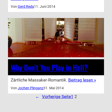
Von
Gerd Reda
11. Juni 2014
Why Don’t You Play in Hell?
Zärtliche Massaker-Romantik.
Beitrag lesen »
Von
Jochen Plinganz
31. Mai 2014
←
Vorherige Seite
1
2