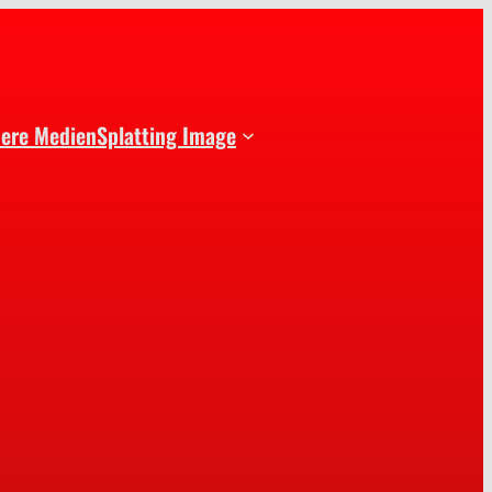
dere Medien
Splatting Image