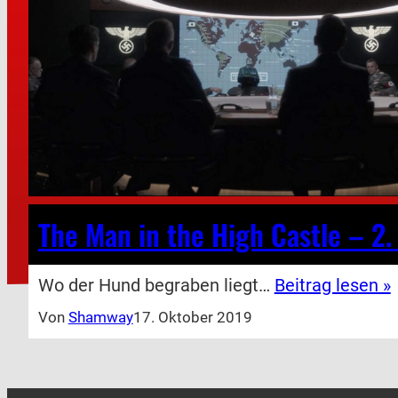
The Man in the High Castle – 2. 
Wo der Hund begraben liegt…
Beitrag lesen »
Von
Shamway
17. Oktober 2019