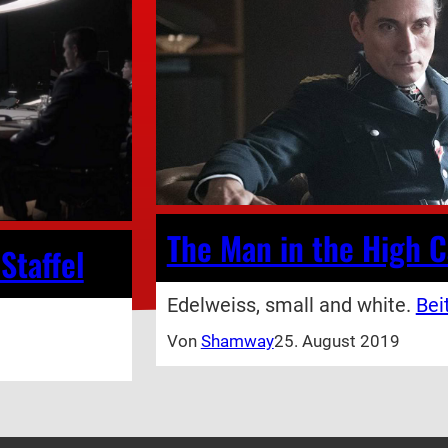
The Man in the High Ca
Staffel
Edelweiss, small and white.
Bei
Von
Shamway
25. August 2019