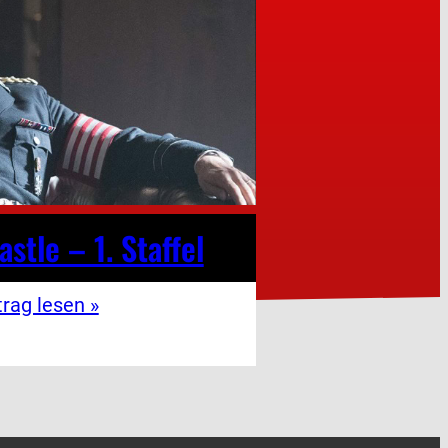
stle – 1. Staffel
trag lesen »