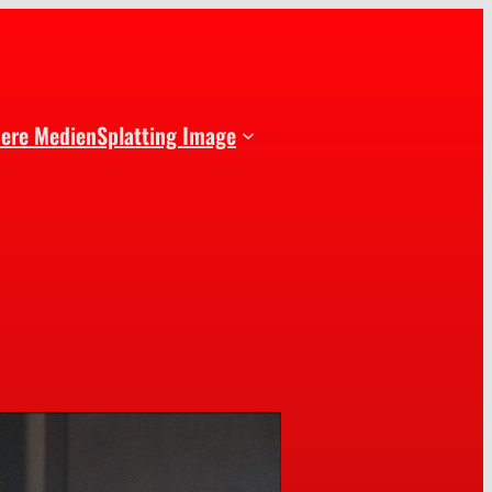
dere Medien
Splatting Image