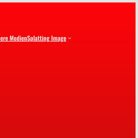
dere Medien
Splatting Image