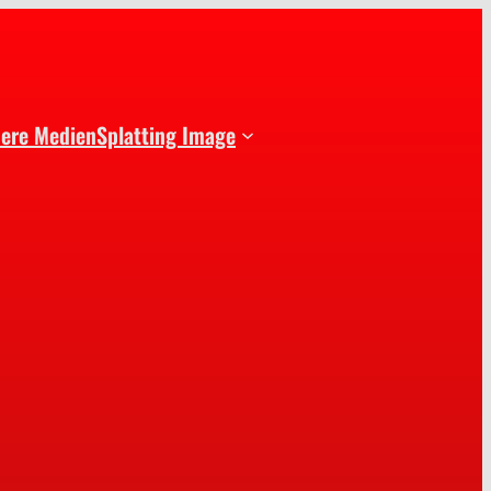
dere Medien
Splatting Image