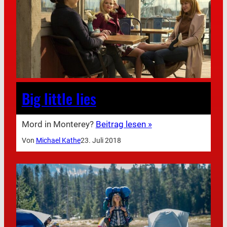
Big little lies
Mord in Monterey?
Beitrag lesen »
Von
Michael Kathe
23. Juli 2018