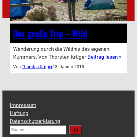
Der große Trip – Wild
Wanderung durch die Wildnis des eigenen
Kummers. Von Thorsten Krüger
Beitrag lesen »
Von
Thorsten Krüger
13. Januar 2015
Impressum
Haftung
Datenschutzerklärung
S
u