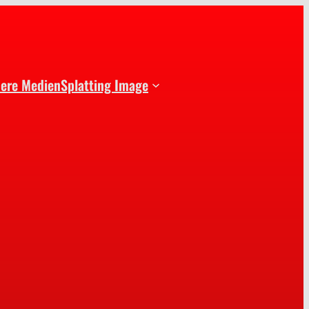
dere Medien
Splatting Image