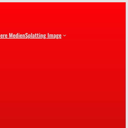
dere Medien
Splatting Image