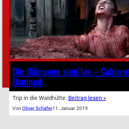
Die Dämonen sind los – Cabin o
Damned
Trip in die Waldhütte.
Beitrag lesen »
Von
Oliver Schäfer
11. Januar 2019