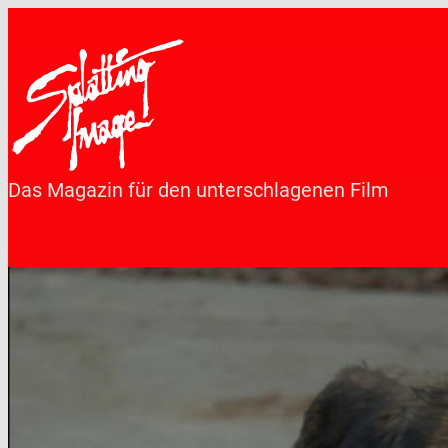
Zum
Inhalt
springen
Das Magazin für den unterschlagenen Film