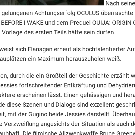
Nach seine
 gelungenen Achtungserfolg OCULUS überraschte 
, BEFORE I WAKE und dem Prequel OUIJA: ORIGIN OF
Vorlage des ersten Teils hätte sein dürfen.
st sich Flanagan erneut als hochtalentierter Aut
auplätzen ein Maximum herauszuholen weiß.
n, durch die ein Großteil der Geschichte erzählt w
 Jessies fortschreitender Entkräftung und Dehydrier
ktere erscheinen lässt. Einen gehässigen und her
de diese Szenen und Dialoge sind exzellent geschri
it, mit der Gugino beide Jessies darstellt. Überha
ie Verzweiflung angesichts der Situation als auch
laubhaft. Die filmische Allzweckwaffe Bruce Green