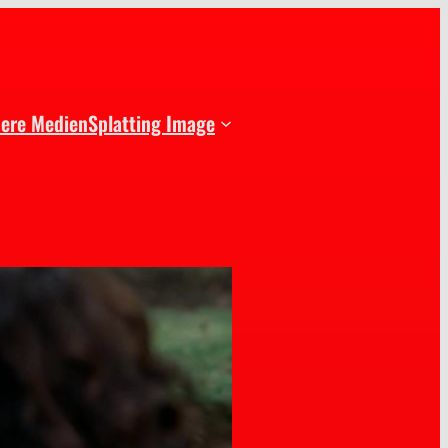
dere Medien
Splatting Image