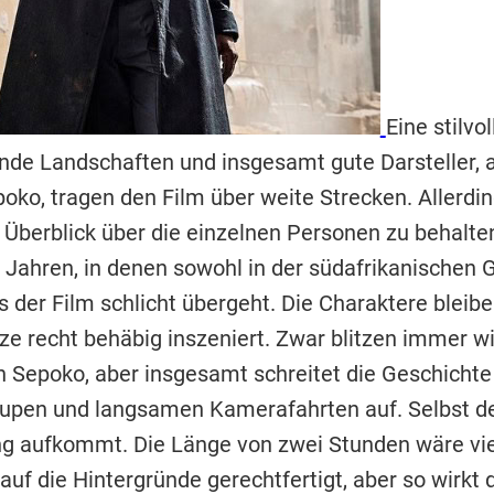
Eine stilvo
nde Landschaften und insgesamt gute Darsteller, 
oko, tragen den Film über weite Strecken. Allerd
Überblick über die einzelnen Personen zu behalten.
 Jahren, in denen sowohl in der südafrikanischen G
was der Film schlicht übergeht. Die Charaktere blei
e recht behäbig inszeniert. Zwar blitzen immer wi
n Sepoko, aber insgesamt schreitet die Geschicht
itlupen und langsamen Kamerafahrten auf. Selbst d
ng aufkommt. Die Länge von zwei Stunden wäre viel
f die Hintergründe gerechtfertigt, aber so wirkt 