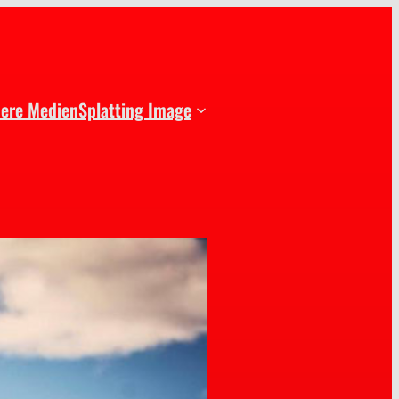
dere Medien
Splatting Image