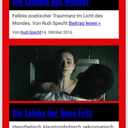
Die Stimme des Mondes
Fellinis poetischer Traumtanz im Licht des
Mondes. Von Rudi Specht
Beitrag lesen »
Von
Rudi Specht
14. Oktober 2016
Die Leiche der Anna Fritz
Hypothetisch, klaustrophobisch, nekromanisch,