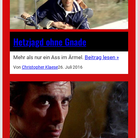
Hetzjagd ohne Gnade
Mehr als nur ein Ass im Ärmel.
Beitrag lesen »
Von
Christopher Klaese
26. Juli 2016