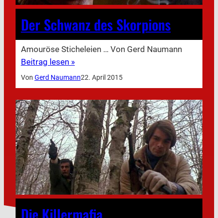
Der Schwanz des Skorpions
Amouröse Sticheleien … Von Gerd Naumann
Beitrag lesen »
Von
Gerd Naumann
22. April 2015
Die Killermafia