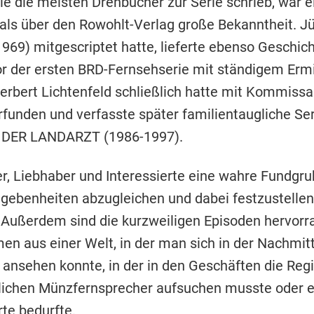
ie die meisten Drehbücher zur Serie schrieb, war e
ls über den Rowohlt-Verlag große Bekanntheit. J
9) mitgescriptet hatte, lieferte ebenso Geschic
tor der ersten BRD-Fernsehserie mit ständigem E
bert Lichtenfeld schließlich hatte mit Kommissa
unden und verfasste später familientaugliche Se
 DER LANDARZT (1986-1997).
, Liebhaber und Interessierte eine wahre Fundgru
ebenheiten abzugleichen und dabei festzustellen, 
Außerdem sind die kurzweiligen Episoden hervorr
men aus einer Welt, in der man sich in der Nachmit
sehen konnte, in der in den Geschäften die Regi
tlichen Münzfernsprecher aufsuchen musste oder e
te bedurfte.