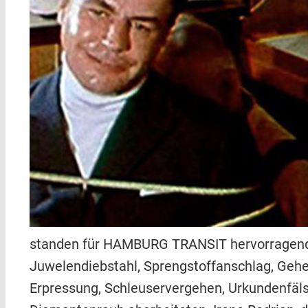
standen für HAMBURG TRANSIT hervorragende
Juwelendiebstahl, Sprengstoffanschlag, Gehe
Erpressung, Schleuservergehen, Urkundenfäls