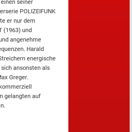
 einen seiner
gerserie POLIZEIFUNK
rte er nur dem
T (1963) und
n und angenehme
equenzen. Harald
 Streichern energische
 sich ansonsten als
Max Greger.
kommerziell
en gelangten auf
n.