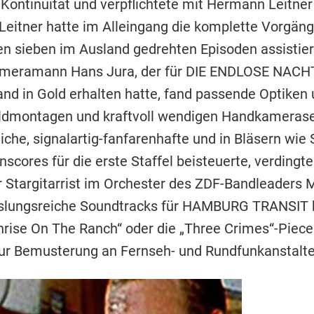
 Kontinuität und verpflichtete mit Hermann Leitner
Leitner hatte im Alleingang die komplette Vorgän
 den sieben im Ausland gedrehten Episoden assistie
Kameramann Hans Jura, der für DIE ENDLOSE NACH
nd in Gold erhalten hatte, fand passende Optike
ldmontagen und kraftvoll wendigen Handkameras
eiche, signalartig-fanfarenhafte und in Bläsern wie
scores für die erste Staffel beisteuerte, verdingte
 Stargitarrist im Orchester des ZDF-Bandleaders 
hslungsreiche Soundtracks für HAMBURG TRANSIT 
„Sunrise On The Ranch“ oder die „Three Crimes“-Piec
zur Bemusterung an Fernseh- und Rundfunkanstalte