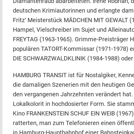
Diamantenraub abarbeiteten. Irene Rodrian, d
deutschen Krimiautorinnen und erlangte dama
Fritz‘ Meisterstück MÄDCHEN MIT GEWALT (196
Hampel, Vielschreiber im Sujet und Alleinau
FREYTAG (1963-1965). Grimme-Preisträger Her
populären TATORT-Kommissar (1971-1978) erf
DIE SCHWARZWALDKLINIK (1984-1988) oder
HAMBURG TRANSIT ist für Nostalgiker, Kenner
die damaligen Szenerien mit den heutigen Geg
den vergangenen Jahrzehnten verändert hat. 
Lokalkolorit in hochdosierter Form. Sie stam
Kino FRANKENSTEIN SCHUF EIN WEIB (1967) an
ratterten, man zum Telefonieren einen öffen
in Hamburg-Hauptbahnhof einer Bahnsteigkar