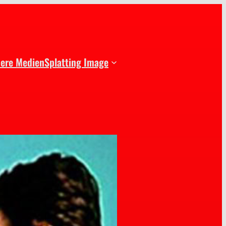
dere Medien
Splatting Image