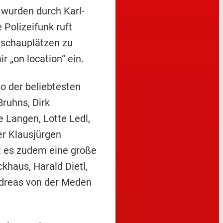
wurden durch Karl-
Polizeifunk ruft
lschauplätzen zu
 „on location“ ein.
o der beliebtesten
Bruhns, Dirk
 Langen, Lotte Ledl,
er Klausjürgen
st es zudem eine große
khaus, Harald Dietl,
Andreas von der Meden