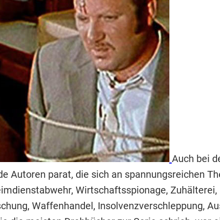
Auch bei d
 Autoren parat, die sich an spannungsreichen T
imdienstabwehr, Wirtschaftsspionage, Zuhälterei,
chung, Waffenhandel, Insolvenzverschleppung, Au