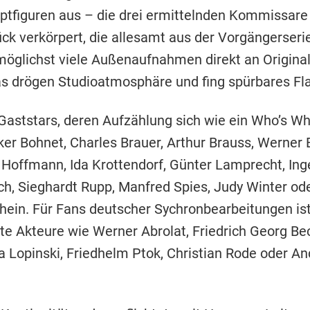
iguren aus – die drei ermittelnden Kommissare 
k verkörpert, die allesamt aus der Vorgängerserie 
öglichst viele Außenaufnahmen direkt an Origina
 drögen Studioatmosphäre und fing spürbares Flair
 Gaststars, deren Aufzählung sich wie ein Who’s Wh
lker Bohnet, Charles Brauer, Arthur Brauss, Werner 
 Hoffmann, Ida Krottendorf, Günter Lamprecht, Inge
, Sieghardt Rupp, Manfred Spies, Judy Winter od
ichein. Für Fans deutscher Sychronbearbeitungen i
e Akteure wie Werner Abrolat, Friedrich Georg Bec
na Lopinski, Friedhelm Ptok, Christian Rode oder 