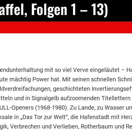
ffel, Folgen 1 – 13)
bendunterhaltung mit so viel Verve eingeläutet 
ute mächtig Power hat. Mit seinen schnellen Schni
dverdreifachungen, geschichteten Invertierungseff
ln und in Signalgelb aufzoomenden Titellettern w
LL-Openers (1968-1980). Zu Lande, zu Wasser und
ale in „Das Tor zur Welt“, die Hafenstadt mit Herz
ik, Verbrechen und Verlieben, Rotherbaum und R